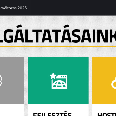
(current)
árváltozás 2025
LGÁLTATÁSAIN
FEJLESZTÉS
HOST