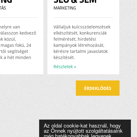
TÁS
MARKETING
helyre van
Vállaljuk kulcsszóelemzések
válasszon kedvező
elkészítését, konkurenciák
k közül,
felmérését, hirdetési
magas fokú, 24
kampányok létrehozását,
tői segítséget
kérésre tartalmi javaslatok
k a hét minden
készítését.
Részletek »
»
ÉRDEKLŐDÉS
Az oldal cookie-kat használ, hogy
az Önnek nyújtott szolgáltatásaink
még hatékonyabbak legyenek.