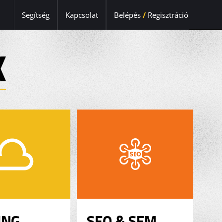
Segítség
Kapcsolat
Belépés
/
Regisztráció
K
ING
SEO & SEM