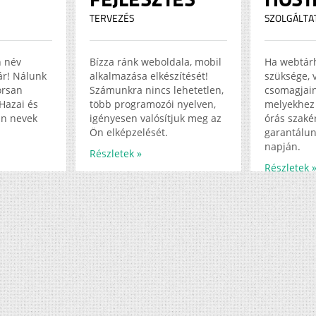
TERVEZÉS
SZOLGÁLTA
n név
Bízza ránk weboldala, mobil
Ha webtár
jár! Nálunk
alkalmazása elkészítését!
szüksége, 
orsan
Számunkra nincs lehetetlen,
csomagjain
Hazai és
több programozói nyelven,
melyekhez 
in nevek
igényesen valósítjuk meg az
órás szakér
Ön elképzelését.
garantálun
napján.
Részletek »
Részletek 