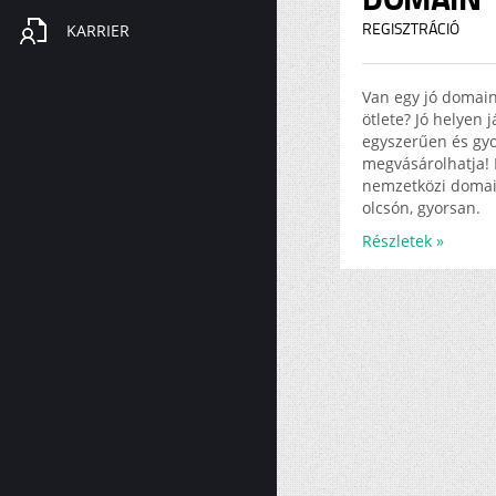
KARRIER
REGISZTRÁCIÓ
Van egy jó domai
ötlete? Jó helyen 
egyszerűen és gy
megvásárolhatja! 
nemzetközi doma
olcsón, gyorsan.
Részletek »