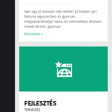
ADS
KARRIER
Van egy jó domain név ötlete? Jó helyen jár!
Nálunk egyszerűen és gyorsan
megvásárolhatja! Hazai és nemzetközi domain
nevek olcsón, gyorsan.
Részletek »
FEJLESZTÉS
TERVEZÉS