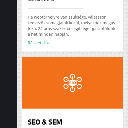
Ha webtárhelyre van szüksége, válasszon
kedvező csomagjaink közül, melyekhez magas
fokú, 24 órás szakértői segítséget garantálunk
a hét minden napján.
Részletek »
SEO & SEM