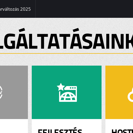
(current)
árváltozás 2025
LGÁLTATÁSAIN
FEJLESZTÉS
HOST