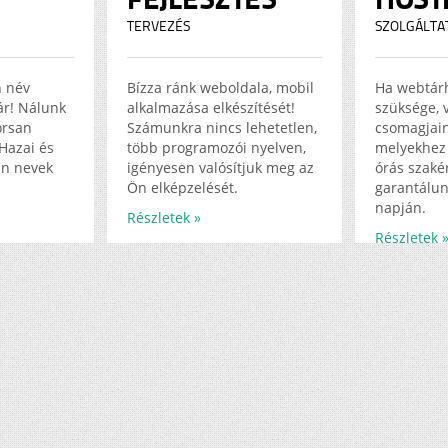
TERVEZÉS
SZOLGÁLTA
n név
Bízza ránk weboldala, mobil
Ha webtár
jár! Nálunk
alkalmazása elkészítését!
szüksége, 
orsan
Számunkra nincs lehetetlen,
csomagjain
Hazai és
több programozói nyelven,
melyekhez 
in nevek
igényesen valósítjuk meg az
órás szakér
Ön elképzelését.
garantálun
napján.
Részletek »
Részletek 