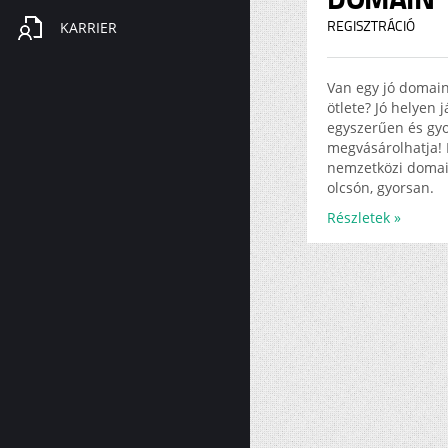
KARRIER
REGISZTRÁCIÓ
Van egy jó domai
ötlete? Jó helyen 
egyszerűen és gy
megvásárolhatja! 
nemzetközi doma
olcsón, gyorsan.
Részletek »