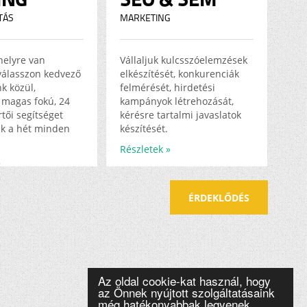
TÁS
MARKETING
helyre van
Vállaljuk kulcsszóelemzések
válasszon kedvező
elkészítését, konkurenciák
k közül,
felmérését, hirdetési
magas fokú, 24
kampányok létrehozását,
tői segítséget
kérésre tartalmi javaslatok
k a hét minden
készítését.
Részletek »
»
ÉRDEKLŐDÉS
Az oldal cookie-kat használ, hogy
az Önnek nyújtott szolgáltatásaink
még hatékonyabbak legyenek.