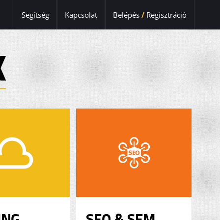
Segítség
Kapcsolat
Belépés
/
Regisztráció
K
ING
SEO & SEM