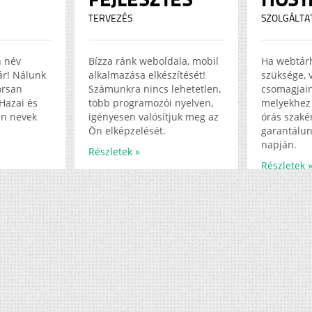
TERVEZÉS
SZOLGÁLTA
n név
Bízza ránk weboldala, mobil
Ha webtár
jár! Nálunk
alkalmazása elkészítését!
szüksége, 
orsan
Számunkra nincs lehetetlen,
csomagjain
Hazai és
több programozói nyelven,
melyekhez 
in nevek
igényesen valósítjuk meg az
órás szakér
Ön elképzelését.
garantálun
napján.
Részletek »
Részletek 