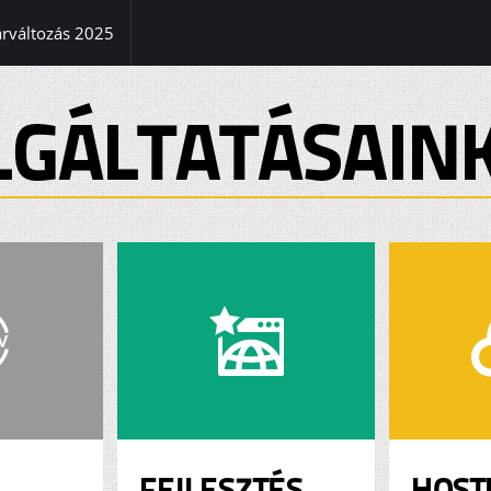
(current)
árváltozás 2025
LGÁLTATÁSAIN
FEJLESZTÉS
HOST