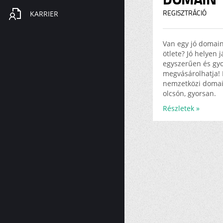
KARRIER
REGISZTRÁCIÓ
Van egy jó domai
ötlete? Jó helyen 
egyszerűen és gy
megvásárolhatja! 
nemzetközi doma
olcsón, gyorsan.
Részletek »