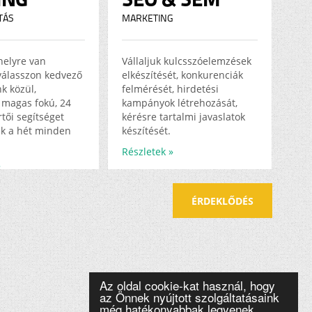
TÁS
MARKETING
helyre van
Vállaljuk kulcsszóelemzések
válasszon kedvező
elkészítését, konkurenciák
k közül,
felmérését, hirdetési
magas fokú, 24
kampányok létrehozását,
tői segítséget
kérésre tartalmi javaslatok
k a hét minden
készítését.
Részletek »
»
ÉRDEKLŐDÉS
Az oldal cookie-kat használ, hogy
az Önnek nyújtott szolgáltatásaink
még hatékonyabbak legyenek.