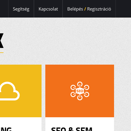
Segítség
Kapcsolat
Belépés
/
Regisztráció
K
ING
SEO & SEM