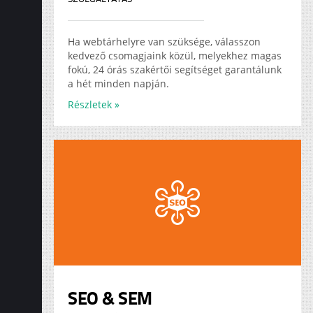
Ha webtárhelyre van szüksége, válasszon
kedvező csomagjaink közül, melyekhez magas
fokú, 24 órás szakértői segítséget garantálunk
a hét minden napján.
Részletek »
SEO & SEM