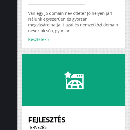
ADS
KARRIER
Van egy jó domain név ötlete? Jó helyen jár!
Nálunk egyszerűen és gyorsan
megvásárolhatja! Hazai és nemzetközi domain
nevek olcsón, gyorsan.
Részletek »
FEJLESZTÉS
TERVEZÉS