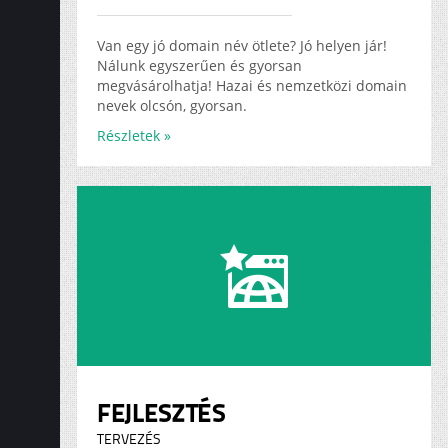
ADS
KARRIER
Van egy jó domain név ötlete? Jó helyen jár!
Nálunk egyszerűen és gyorsan
megvásárolhatja! Hazai és nemzetközi domain
nevek olcsón, gyorsan.
Részletek »
FEJLESZTÉS
TERVEZÉS