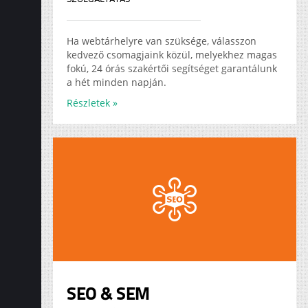
Ha webtárhelyre van szüksége, válasszon
kedvező csomagjaink közül, melyekhez magas
fokú, 24 órás szakértői segítséget garantálunk
a hét minden napján.
Részletek »
SEO & SEM